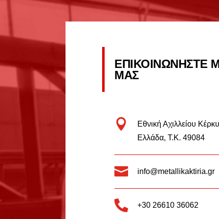
ΕΠΙΚΟΙΝΩΝΗΣΤΕ Μ
ΜΑΣ

Εθνική Αχιλλείου Κέρκ
Ελλάδα, Τ.Κ. 49084

info@metallikaktiria.gr

+30 26610 36062